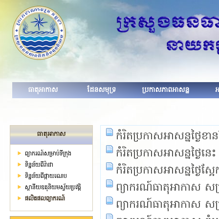
ធាតុអាកាស
ដែនសមុទ្រ
ប្រកាសភាពអាសន្ន
អ
កំរិតប្រកាសអាសន្នថ្ងៃខាន
ធាតុអាកាស
កំរិតប្រកាសអាសន្នថ្ងៃនេះ
ព្យាករណ៍សម្រាប់ទីក្រុង
ទិន្នន័យពីរ៉ាដា
កំរិតប្រកាសអាសន្នថ្ងៃស្អែ
ទិន្នន័យពីផ្កាយរណប
ព្យាករណ៍ធាតុអាកាស សម្រ
ស្ថានីយ​ឧតុនិយមស្វ័យប្រវត្តិ
ផលិតផលព្យាករណ៍
ព្យាករណ៍ធាតុអាកាស សម្រា