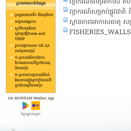
ព្យាករណ៍ធាតុអាកាស តំ
ភ្ជាប់ទៅគេហទំព័រផ្សេង
ព្យាករណ៍សម្រាប់ផ្លូវជាតិ ន
ក្រសួងធនធានទឹក និងឧតុនិយម
ស្ថានភាពអាកាសធាតុ សម្រ
អាជ្ញាធរទន្លេសាប
ស្ថានីយឧតុនិយម
FISHERIES_WALLS
ស្វ័យប្រវត្តិKorea and
UNDP
រូបភាពផ្កាយរណប GK-2A
របស់ប្រទេសកូរ៉េ
១-រូបភាពព័ត៌មាននៃការ
វិភាគពពករបស់ទីភ្នាក់ងារឧតុ
និយមជប៉ុន
២-រូបភាពការព្យាករណ៍តំបន់
ដែលមានភ្លៀងធ្លាក់ខ្លាំងរបស់ទី
ភ្នាក់ងារឧតុនិយមជប៉ុន
Get MOWRAM Weather App
ចំនួនអ្នកទស្សនា